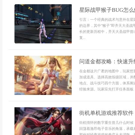
星际战甲猴子BUG怎
引言：一个经典的战术与意外在星
的边界，其中“猴子”即齐天大圣
长的更新历程中，齐天大圣战甲曾出
复...
问道金都攻略：快速升
在金都这片广袤的地图中，玩家想
加成道具、选择高效练级区域，并
地点、战斗技巧四个方面，体系阐
经验来源。玩家应先打开任务面板，
街机单机游戏推荐软件
街机情怀的数字重生曾几什么时候
回荡着激昂电子音乐的角落，承载
那份对经典游戏的眷恋从未消散，