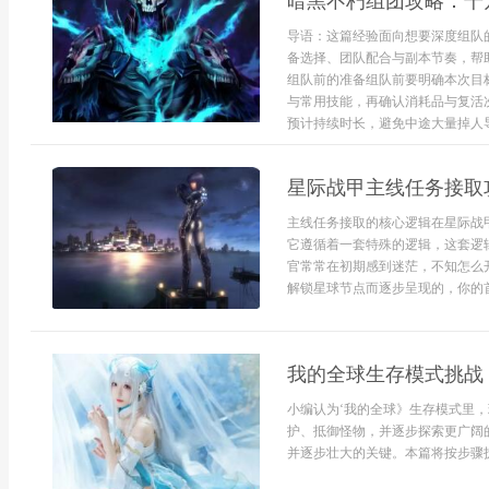
暗黑不朽组团攻略：千
导语：这篇经验面向想要深度组队
备选择、团队配合与副本节奏，帮
组队前的准备组队前要明确本次目标
与常用技能，再确认消耗品与复活
预计持续时长，避免中途大量掉人导.
星际战甲主线任务接取
主线任务接取的核心逻辑在星际战
它遵循着一套特殊的逻辑，这套逻
官常常在初期感到迷茫，不知怎么
解锁星球节点而逐步呈现的，你的首
我的全球生存模式挑战
小编认为‘我的全球》生存模式里
护、抵御怪物，并逐步探索更广阔
并逐步壮大的关键。本篇将按步骤拆