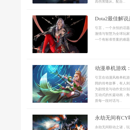
高伤害随从。配合...
Dota2最佳
引言，一个永恒的话题
激情与智慧为全球玩家
一个有标准答案的难题
动漫单机游戏
引言在动漫风格单机游
阔的传奇故事，有人则
为剧情党与动作党分别
互动式的长篇动画，角
质每一段对话与...
永劫无间有C
永劫无间联动之谜，玩