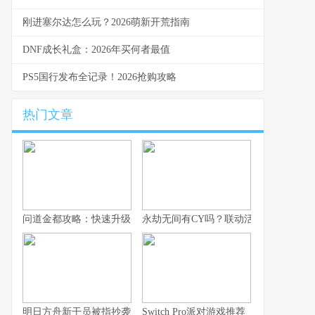
刚进塞尔达怎么玩？2026萌新开荒指南
DNF成长礼盒：2026年买何者最值
PS5国行发布全记录！2026抢购攻略
热门文章
问道金都攻略：快速升级实用技巧
永劫无间有CY吗？联动活动最新消息曝
明日方舟新干员被指抄袭？鹰角网络火速回应
Switch Pro派对游戏推荐