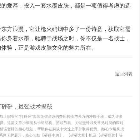
藏的爱慕，投入一套水墨皮肤，都是一项值得考虑的选
份东方浪漫，它让枪火硝烟中多了一份诗意，获取它需
当你身着水墨，驰骋于战场之时，你不仅是一名战士，
的体验，正是游戏皮肤文化的魅力所在。
返回列表
打砰砰，最强战术揭秘
战士职业的“打砰砰”套牌凭借高效的费用转换与强力的冲锋手段，成为许多
择。这篇文章小编将从卡组结构、游戏节奏、关键交锋以及常见对局的应对
析该套牌的核心玩法，帮助你在实战中快速上手并取得优势。|核心卡组构成
”系列卡牌展开，核心包括【砰砰小鸡】、【砰砰大炮】以及【砰砰巨兽】等