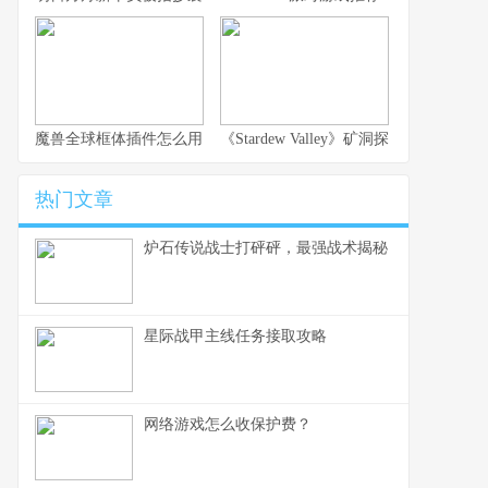
魔兽全球框体插件怎么用？从安装到配置
《Stardew Valley》矿洞探索技巧：
热门文章
炉石传说战士打砰砰，最强战术揭秘
星际战甲主线任务接取攻略
网络游戏怎么收保护费？