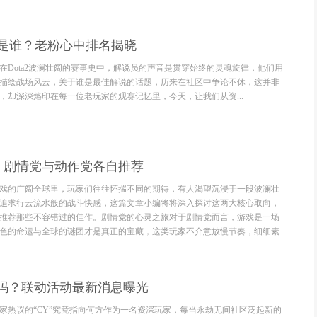
解说是谁？老粉心中排名揭晓
在Dota2波澜壮阔的赛事史中，解说员的声音是贯穿始终的灵魂旋律，他们用
描绘战场风云，关于谁是最佳解说的话题，历来在社区中争论不休，这并非
，却深深烙印在每一位老玩家的观赛记忆里，今天，让我们从资...
：剧情党与动作党各自推荐
戏的广阔全球里，玩家们往往怀揣不同的期待，有人渴望沉浸于一段波澜壮
追求行云流水般的战斗快感，这篇文章小编将将深入探讨这两大核心取向，
推荐那些不容错过的佳作。剧情党的心灵之旅对于剧情党而言，游戏是一场
色的命运与全球的谜团才是真正的宝藏，这类玩家不介意放慢节奏，细细素
Y吗？联动活动最新消息曝光
家热议的“CY”究竟指向何方作为一名资深玩家，每当永劫无间社区泛起新的