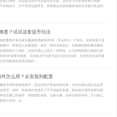
全核心材料，水晶盔水晶甲水晶盾水晶头盔，这些名字代表着防御力的巅
不开精金石，对于资深玩家而言，获取精金石意味着角色的生存能力将达到
没难度？试试这套提升玩法
知的重构许多玩家在畅游暗黑破坏神3时，常会发出一个疑问，这游戏是不是
路横扫，即便进入折磨难度，凑齐一套职业套装后，也能瞬间拥有碾压般的
快感固然令人满足，但也容易让人陷入一种错觉，认为游戏的核心挑战已然
坏神3的深度与难度，完全取决于玩家为自己设定的目标，当你的目光从快速
宏伟秘境的更高层级时，...
插件怎么用？从安装到配置
魔兽全球的冒险旅程中，原生的用户界面虽然经典，但往往难以满足高品质
的需求，此时，框体插件便成为了不可或缺的利器，框体插件通常指那些能
种信息窗口的插件，例如团队框架、玩家头像、目标目标框体等，它们能让
战斗信息，从...