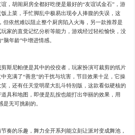
谊，胡闹厨房全都好吃便是最好的“友谊试金石”，游
煮饭上菜，手忙脚乱中极易出现令人捧腹的失误，这
神，但依然难以阻止整个厨房陷入火海，另一款推荐是
试玩家的直觉记忆分析等能力，游戏经过轻松愉快，没
“脑年龄”中增进情感。
我剪斯尼帕便是其中的佼佼者，玩家扮演可裁剪的纸片
中充满了“善意”的干扰与坑害，节目效果十足，它操
大笑，还有任天堂明星大乱斗特别版，这款看似硬核的
好道具和地图，即便是乱按也能打出华丽的效果，用
就感是无可挑剔的。
与节奏的乐趣，舞力全开系列能立刻让派对变成舞池，