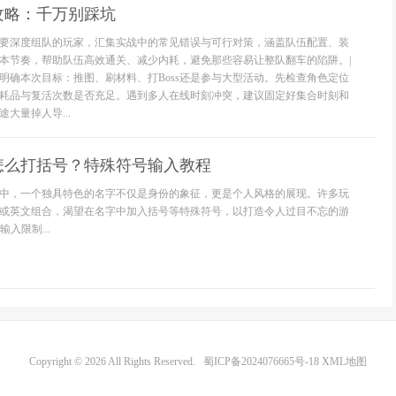
攻略：千万别踩坑
要深度组队的玩家，汇集实战中的常见错误与可行对策，涵盖队伍配置、装
本节奏，帮助队伍高效通关、减少内耗，避免那些容易让整队翻车的陷阱。|
明确本次目标：推图、刷材料、打Boss还是参与大型活动。先检查角色定位
耗品与复活次数是否充足。遇到多人在线时刻冲突，建议固定好集合时刻和
大量掉人导...
怎么打括号？特殊符号输入教程
中，一个独具特色的名字不仅是身份的象征，更是个人风格的展现。许多玩
或英文组合，渴望在名字中加入括号等特殊符号，以打造令人过目不忘的游
入限制...
Copyright © 2026 All Rights Reserved.
蜀ICP备2024076665号-18
XML地图