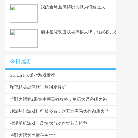
我的全球血舞解说视频为何这么火
崩坏星穹铁道联动神秘大IP，玩家看完沸腾了！
今日最新
Switch Pro派对游戏推荐
和平精英战区榜计算制度解析
荒野大镖客2采集牛蒡高效攻略：草药大师必经之路
趣游热门游戏排行版公布：这五款黑马大作彻底火了
动漫单机游戏：剧情党与动作党各自推荐
荒野大镖客养熊任务大全