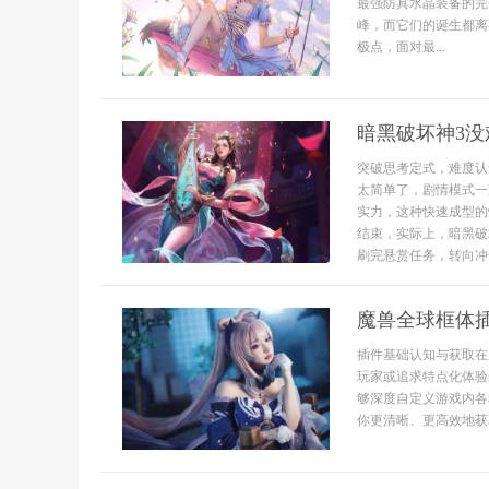
最强防具水晶装备的完
峰，而它们的诞生都离
极点，面对最...
暗黑破坏神3
突破思考定式，难度认
太简单了，剧情模式一
实力，这种快速成型的
结束，实际上，暗黑破
刷完悬赏任务，转向冲击
魔兽全球框体
插件基础认知与获取在
玩家或追求特点化体验
够深度自定义游戏内各
你更清晰、更高效地获取