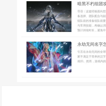
暗黑不朽组团
导语：这篇经验面向想
备选择、团队配合与副
组队前的准备组队前要
与常用技能，再确认消
预计持续时长，避免中途
永劫无间名字
引言在永劫无间的全球
家不满足于简单的汉字
戏ID。然而，游戏内的输