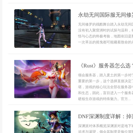
永劫无间国际服无间修
无间修罗的残酷舞台踏入永劫无间
没有初入聚窟洲时的试探与温和，
悟与心态的终极考验，地图依旧是
一次草丛的摇曳都可能藏着致命的杀
《Rust》服务器怎么
领会服务器，踏入废土的第一步对于
重要的第一步，这个选择直接决定
堪，游戏的核心玩法全部在服务器
和生态，因此，盲目进入一个服务
硬核生存游戏的特殊魅力。官方...
DNF深渊制度详解：
深渊派对体系概览深渊派对是地下
追求与渴望，领会其制度是每位冒