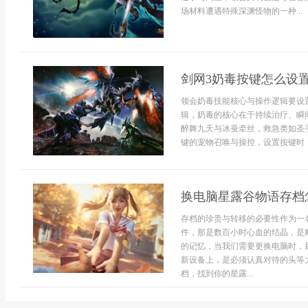
场材料遭遇特殊深渊怪物的一种...
剑网3奶毒按键怎么设
领会奶毒技能核心与操作逻辑要设
辑，奶毒的核心在于持续治疗、瞬
醉舞九天与冰蚕牵丝，救急类如圣
键的宠物召唤与操控，设置按键时，
换电脑星露谷物语存档
存档的珍贵与转移的必要性作为一
件，那是数百小时心血的结晶，是
的记忆，当我们需要更换电脑时，
新设备上，是必须认真对待的头等
档，找到你的星露...