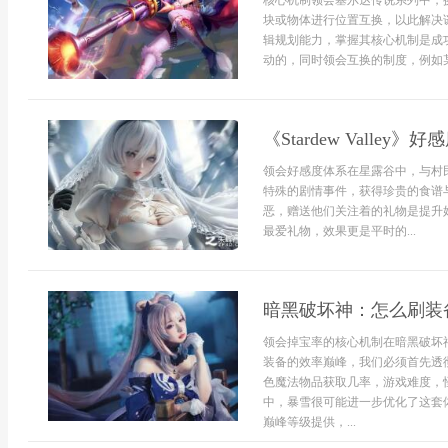
核心机制领会塞尔达传说系列中，
块或物体进行位置互换，以此解决
辑规划能力，掌握其核心机制是成
动的，同时领会互换的制度，例如某
《Stardew Vall
领会好感度体系在星露谷中，与村
特殊的剧情事件，获得珍贵的食谱
恶，赠送他们关注着的礼物是提升
最爱礼物，效果更是平时的...
暗黑破坏神：怎么刷装备
领会掉宝率的核心机制在暗黑破坏神
装备的效率巅峰，我们必须首先透
色魔法物品获取几率，游戏难度，怪
中，暴雪很可能进一步优化了这套
巅峰等级提供，...