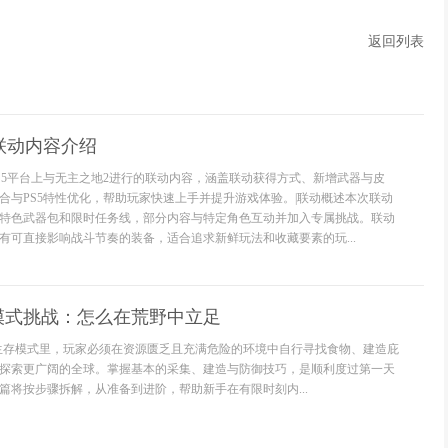
返回列表
2联动内容介绍
S5平台上与无主之地2进行的联动内容，涵盖联动获得方式、新增武器与皮
合与PS5特性优化，帮助玩家快速上手并提升游戏体验。|联动概述本次联动
特色武器包和限时任务线，部分内容与特定角色互动并加入专属挑战。联动
有可直接影响战斗节奏的装备，适合追求新鲜玩法和收藏要素的玩...
模式挑战：怎么在荒野中立足
生存模式里，玩家必须在资源匮乏且充满危险的环境中自行寻找食物、建造庇
探索更广阔的全球。掌握基本的采集、建造与防御技巧，是顺利度过第一天
篇将按步骤拆解，从准备到进阶，帮助新手在有限时刻内...