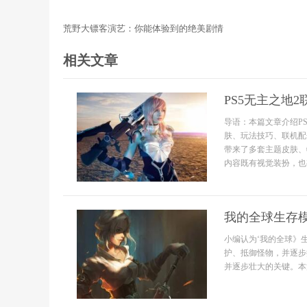
荒野大镖客演艺：你能体验到的绝美剧情
相关文章
PS5无主之地
导语：本篇文章介绍P
肤、玩法技巧、联机配
带来了多套主题皮肤、
内容既有视觉装扮，也
我的全球生存
小编认为‘我的全球》
护、抵御怪物，并逐步
并逐步壮大的关键。本