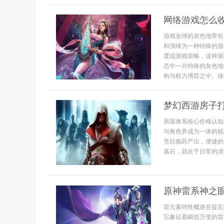
网络游戏怎么
游戏全球的灰色地带在
和演绎为一种特殊的游
度或游戏策略，这种策
态中一片特殊的灰色地
构与权力博弈之中。保护
梦幻西游房子
房屋体系核心价格认知
与角色养成为一体的核
烹饪炼药产出，便捷的
基石，就在于日常的清
原神雷系神之
雷元素特性概述在提瓦
它象征着瞬息万变的雷