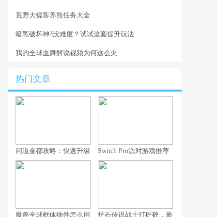
荒野大镖客养熊任务大全
暗黑破坏神3没难度？试试这套提升玩法
我的全球血舞解说视频为何这么火
热门文章
问道金都攻略：快速升级实用技巧
Switch Pro派对游戏推荐
魔兽全球框体插件怎么用？从安装到配置
炉石传说战士打砰砰，最强战术揭秘