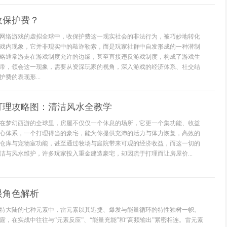
收保护费？
网络游戏的虚拟全球中，收保护费这一现实社会的非法行为，被巧妙地转化
戏内现象，它并非现实中的敲诈勒索，而是玩家社群中自发形成的一种潜制
略通常游走在游戏制度允许的边缘，甚至直接违反游戏制度，构成了游戏生
带，领会这一现象，需要从资深玩家的视角，深入游戏的经济体系、社交结
费的表现形...
打理攻略图：清洁风水全教学
在梦幻西游的全球里，房屋不仅仅一个休息的场所，它更一个集功能、收益
心体系，一个打理得当的豪宅，能为你提供充沛的活力与体力恢复，高效的
仓库与宠物室功能，甚至通过牧场与庭院带来可观的经济收益，而这一切的
洁与风水维护，许多玩家投入重金建造豪宅，却因疏于打理而让房屋价...
眼角色解析
特大陆的七种元素中，雷元素以其迅捷、爆发与能量循环的特性独树一帜。
霆，在实战中往往与“元素反应”、“能量充能”和“高频输出”紧密相连。雷元素