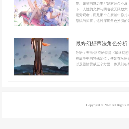
丧尸题材的魅力丧尸题材经久不衰
下，人性的光辉与阴暗被无限放大
是旁观者，而是那个在废墟中挣扎
恐惧与惊喜，这种深度角色扮演的体
最終幻想蒂法角色分析
导语：蒂法·洛克哈特是《最终幻想
在故事中的特殊定位，使她在玩家
以及剧情贡献五个方面，体系剖析蒂
Copyright © 2026 All Rights