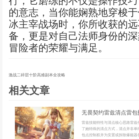
行，它磨练的不仅是操作技巧
的意志，当你能娴熟地穿梭于
冰主宰战场时，你所收获的远
备，更是对自己法师身份的深
冒险者的荣耀与满足。
激战二碎层十阶高难副本全攻略
相关文章
无畏契约雷兹清点雷包
雷兹技能特性与清点核心思路雷兹
了她特殊的清点方式，清点并非单
包点控制权并为安置或拆除爆能器