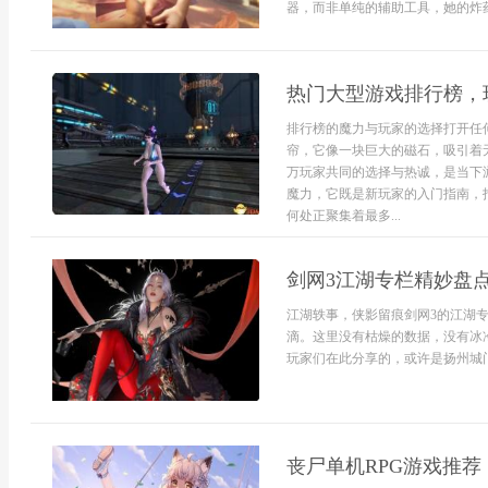
器，而非单纯的辅助工具，她的炸药
热门大型游戏排行榜，
排行榜的魔力与玩家的选择打开任
帘，它像一块巨大的磁石，吸引着
万玩家共同的选择与热诚，是当下
魔力，它既是新玩家的入门指南，
何处正聚集着最多...
剑网3江湖专栏精妙盘
江湖轶事，侠影留痕剑网3的江湖
滴。这里没有枯燥的数据，没有冰
玩家们在此分享的，或许是扬州城门
丧尸单机RPG游戏推