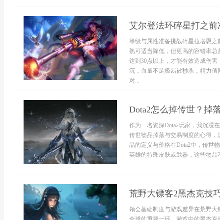
艾尔登法环碎星打之前
等级与属性准备挑战碎星拉塔恩之
熟可适当降低，但更高的容错率总
达到30点以上，才能有效造成伤害
沉，血量不足极易被秒杀，精力值
对...
Dota2怎么掉传世？
作为一名资深Dota2玩家，我沉
传世物品掉落与交易制度的心得，
品的定义与价格在Dota2中，传
英雄的特殊皮肤或武器，这些物品不
荒野大镖客2黑杰克技
领会基础制度与游戏差异在荒野大
全球的重要一环，游戏中的黑杰克