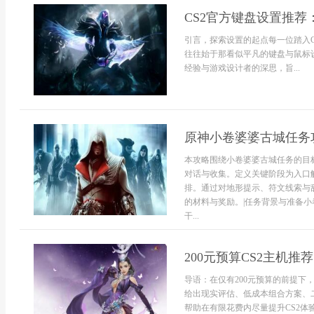
CS2官方键盘设置推荐
引言，探索设置的起点每一位踏入
往往始于那看似平凡的键盘与鼠标
经验与游戏设计者的深思，旨...
原神小卷婆婆古城任务
本攻略围绕小卷婆婆古城任务的目
对话与收集。定义关键阶段为入口
排。通过对地形提示、符文线索与
的材料与奖励。|任务背景与准备
干...
200元预算CS2主机推荐
导语：在仅有200元预算的前提
给出现实评估、低成本组合方案、
帮助在有限花费内尽量提升CS2体验