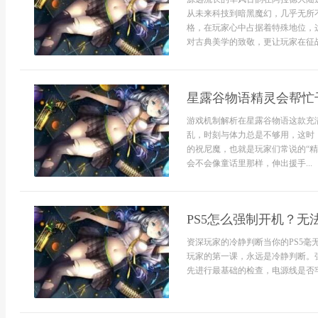
从未来科技到暗黑魔幻，几乎无所
格，在玩家心中占据着特殊地位，
对古典美学的致敬，更让玩家在征战
星露谷物语精灵会帮忙
游戏机制解析在星露谷物语这款充
乱，时刻与体力总是不够用，这时
的祝尼魔，也就是玩家们常说的“
会不会像童话里那样，伸出援手...
PS5怎么强制开机？无
资深玩家的冷静判断当你的PS5
玩家的第一课，永远是冷静判断。
先进行最基础的检查，电源线是否牢