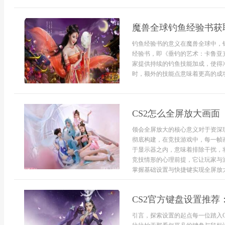
魔兽全球钓鱼经验书获
钓鱼经验书的意义在魔兽全球中，
经验书，即《垂钓的艺术：卡鲁亚
家提供持续的钓鱼技能加成，使得
时，额外的技能点意味着更高的成功
CS2怎么全屏放大画面
领会全屏放大的核心意义对于资深
彻底构建，在竞技游戏中，每一帧
于显示器之内，意味着排除干扰，
竞技情形的心理前提，它让玩家与
掌握基础设置与快捷键实现全屏放大
CS2官方键盘设置推荐
引言，探索设置的起点每一位踏入