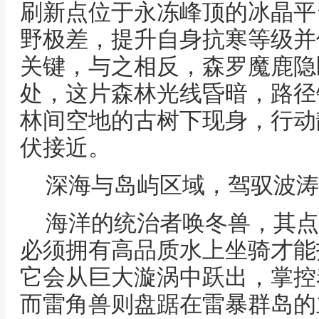
刷新点位于永冻峰顶的冰晶平
野极差，提升自身抗寒等级并
关键，与之相反，森罗魔鹿隐
处，这片森林光线昏暗，路径
林间空地的古树下现身，行动
伏接近。
深海与岛屿区域，驾驭波涛
海洋的统治者唤冬兽，其点
必须拥有高品质水上坐骑才能
它会从巨大漩涡中跃出，掌控
而雷角兽则盘踞在雷暴群岛的