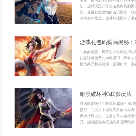
引言，何为放羊的游戏在许多开放
法，这种玩法并非指游戏内真的提
为，甚至有些慵懒的游玩情形，玩
动本身的经过，这种玩法摒弃了紧张
游戏礼包码骗局揭秘：
礼包的诱惑，玩家心中难以抗拒的
往意味着免费的游戏货币，稀有的
接的高兴和成就感，正因如此，当各
暗黑破坏神3弑影玩法
导语弑影玩法在暗黑破坏神3中以
搭配，在战斗中实现高效输出与存
保持持续火力。这篇文章小编将整
升。|基础定位与思路弑影强调隐身、