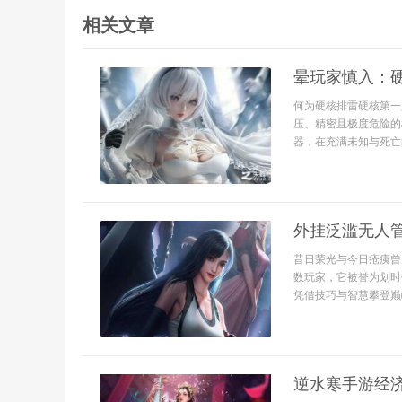
相关文章
晕玩家慎入：
何为硬核排雷硬核第一
压、精密且极度危险的
器，在充满未知与死亡
外挂泛滥无人
昔日荣光与今日疮痍曾
数玩家，它被誉为划时
凭借技巧与智慧攀登巅峰
逆水寒手游经