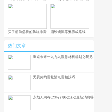
买手柄前必看的防坑排雷全指南
崩铁镜流零氪养成路线
热门文章
重返未来一九九九洞悉材料规划之我见
无畏契约雷兹清点雷包技巧
永劫无间有CY吗？联动活动最新消息曝光