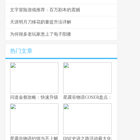
文字冒险游戏推荐：百万剧本的震撼
天涯明月刀移花奶量提升法详解
为何很多老玩家患上了电子阳痿
热门文章
问道金都攻略：快速升级实用技巧
星露谷物语COSER盘点：高还原作品合
星露谷物语钓饵当不上解决办法的深度思索
DNF史诗之路活动最大化收益的终极指