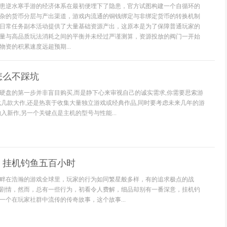
患逆水寒手游的经济体系在最初便埋下了隐患，官方试图构建一个自循环的
杂的货币分层与产出渠道，游戏内流通的铜钱绑定与非绑定货币的转换机制
日常任务副本活动提供了大量基础资源产出，这原本是为了保障普通玩家的
量与高品质玩法消耗之间的平衡并未经过严谨测算，资源投放的阀门一开始
资的积累速度远超预期...
怎么不踩坑
硬盘的第一步并非盲目购买,而是静下心来审视自己的诚实需求,你需要思索游
载几款大作,还是热衷于收集大量独立游戏或经典作品,同时要考虑未来几年的游
入新作,另一个关键点是主机的型号与性能...
：挂机钓鱼五百小时
畔在浩瀚的游戏全球里，玩家的行为如同繁星般多样，有的追求极点的战
剧情，然而，总有一些行为，初看令人费解，细品却别有一番深意，挂机钓
一个在玩家社群中流传的传奇故事，这个故事...