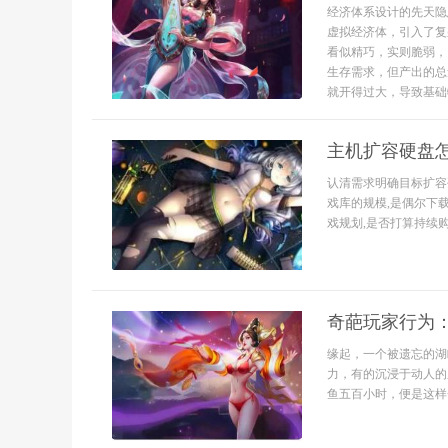
经济体系设计的先天隐
虚拟经济体，引入了复
看似精巧，实则脆弱，
生存需求，但产出的总
就开得过大，导致基础物
主机扩容硬盘
认清需求明确目标扩容
戏库的规模,是偶尔下
戏规划,是否打算持续购
奇葩玩家行为
缘起，一个被遗忘的湖
力，有的沉浸于动人的
鱼五百小时，便是这样