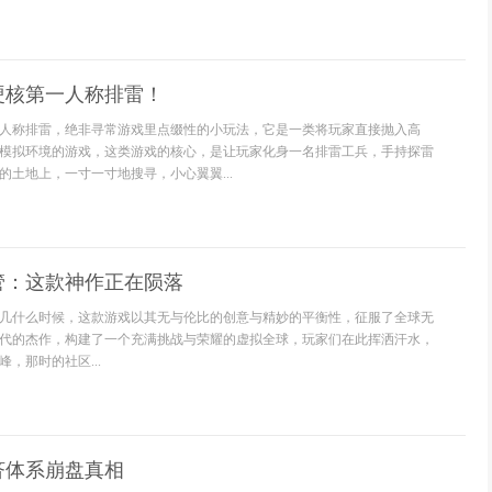
硬核第一人称排雷！
人称排雷，绝非寻常游戏里点缀性的小玩法，它是一类将玩家直接抛入高
模拟环境的游戏，这类游戏的核心，是让玩家化身一名排雷工兵，手持探雷
的土地上，一寸一寸地搜寻，小心翼翼...
管：这款神作正在陨落
几什么时候，这款游戏以其无与伦比的创意与精妙的平衡性，征服了全球无
代的杰作，构建了一个充满挑战与荣耀的虚拟全球，玩家们在此挥洒汗水，
，那时的社区...
济体系崩盘真相