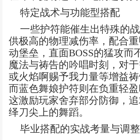
特定战术与功能型搭配
一些护符能催生出特殊的战
供极高的物理减伤率，配合重
动堡垒，直面BOSS的猛攻
魔法与祷告的吟唱时刻，对于
或火焰啊赐予我力量等增益祷
而蓝色舞娘护符则在负重轻盈
这激励玩家舍弃部分防御，追
绎刀尖上的舞蹈。
毕业搭配的实战考量与调整