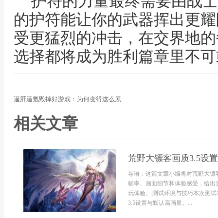
护符的力量最终需要由战士
的护符能让你的武器挥出更耀
受更猛烈的冲击，在交界地的
选择都将成为胜利篇章里不可
逼肝逼氪毁掉好游戏：为何变得这么累
相关文章
荒野大镖客画质3.5设
导语：这篇文章小编将对荒野大镖客
帧率、画面细节和体验感受，给出
玩体验。|测试环境与技巧本次测试在
3.5设置与默认高画质。...