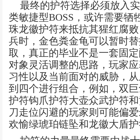
最终的护符选择必须放入实
类敏捷型BOSS，或许需要
珠龙徽护符来抵抗其猩红腐败
兵时，金色粪金龟可以暂时替
取，真正的毕业不是一套固定
对象灵活调整的思路，玩家应
习性以及当前面对的威胁，从
到四个进行组合，例如，双巨
护符钩爪护符大壶众武护符和
刀走位闪避的玩家则可能偏爱
欢愉绿琥珀链坠和龙徽大盾护