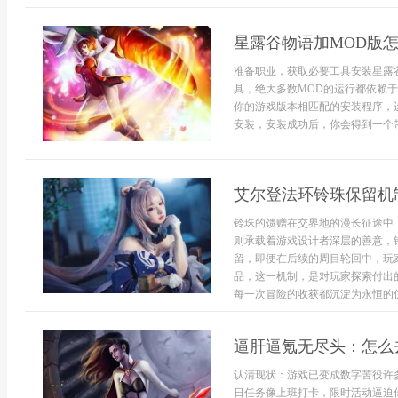
星露谷物语加MOD版
准备职业，获取必要工具安装星露
具，绝大多数MOD的运行都依赖于
你的游戏版本相匹配的安装程序，运
安装，安装成功后，你会得到一个带有“S
艾尔登法环铃珠保留机
铃珠的馈赠在交界地的漫长征途中
则承载着游戏设计者深层的善意，
留，即便在后续的周目轮回中，玩
品，这一机制，是对玩家探索付出
每一次冒险的收获都沉淀为永恒的优
逼肝逼氪无尽头：怎么
认清现状：游戏已变成数字苦役许
日任务像上班打卡，限时活动逼迫