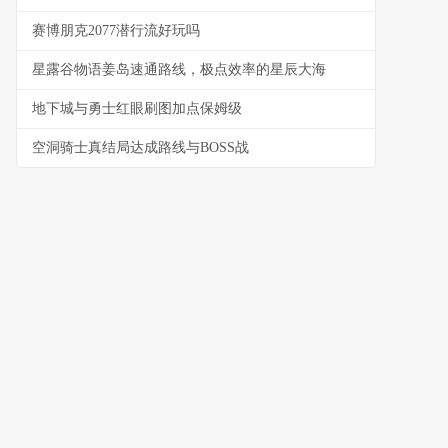
赛博朋克2077潜行流好玩吗
星露谷物语姜岛速通路线，极点效率的星辰大海
地下城与勇士红眼刷图加点保姆级
空洞骑士真结局达成路线与BOSS战