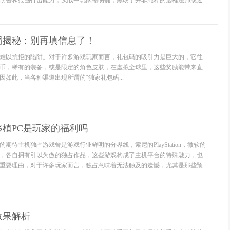
伤害和范围打击能力，实战中玩家需明确，黑胡子并非纯粹的远程法师或近
局揭秘：别再填信息了！
难以抗拒的陷阱。对于许多游戏玩家而言，礼包码的吸引力是巨大的，它往
币，稀有的装备，或是限定的角色皮肤，在虚拟全球里，这些奖励能带来直
如此，当各种渠道出现所谓的“独家礼包码...
植PC是玩家的福利吗
期待主机独占游戏曾是游戏行业鲜明的分界线，索尼的PlayStation，微软的
itch，各自拥有引以为傲的独占作品，这些游戏构成了主机平台的特殊魅力，也
重要理由，对于许多玩家而言，独占意味着无法触及的遗憾，尤其是那些预
效果解析