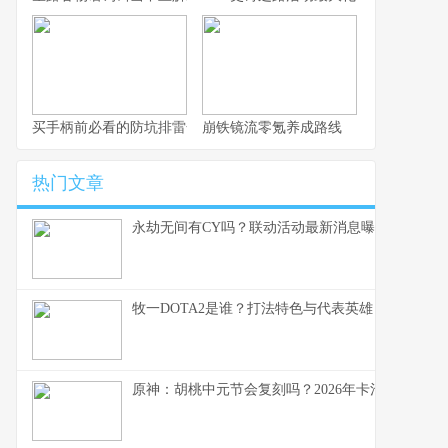
买手柄前必看的防坑排雷全指南
崩铁镜流零氪养成路线
热门文章
永劫无间有CY吗？联动活动最新消息曝光
牧一DOTA2是谁？打法特色与代表英雄
原神：胡桃中元节会复刻吗？2026年卡池预测