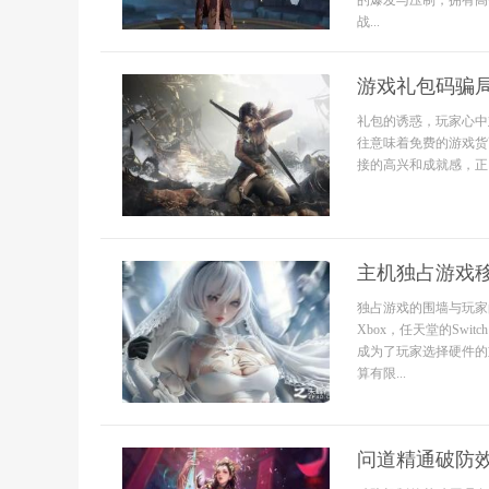
的爆发与压制，拥有高
战...
游戏礼包码骗
礼包的诱惑，玩家心中
往意味着免费的游戏货
接的高兴和成就感，正因
主机独占游戏移
独占游戏的围墙与玩家的
Xbox，任天堂的Sw
成为了玩家选择硬件的
算有限...
问道精通破防