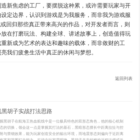
制造新焦虑的工厂，要摆脱这种累，或许需要玩家与开
地设定边界，认识到游戏是为我服务，而非我为游戏服
找或回归那些真正带来高兴的作品，对开发者而言，则
心放在打磨玩法、构建全球、讲述故事上，创造值得玩
戏重新成为艺术的表达和趣味的载体，而非敛财的工
照亮我们疲惫生活中真正的休闲与梦想。
返回列表
线黑胡子实战打法思路
握黑胡子在航海王热血航线中是一位极具特色的双形态角色，他的核心机制
态的切换，领会这一点是掌握其打法的基石，黑暗形态擅长中距离拉扯与控
附与禁锢效果，能为玩家创造安全的输出环境，而地震形态则偏向于近距离