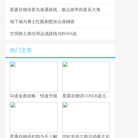
星露谷物语姜岛速通路线，极点效率的星辰大海
地下城与勇士红眼刷图加点保姆级
空洞骑士真结局达成路线与BOSS战
热门文章
问道金都攻略：快速升级实用技巧
星露谷物语COSER盘点：高还原作品合
星露谷物语钓饵当不上解决办法的深度思索
DNF史诗之路活动最大化收益的终极指