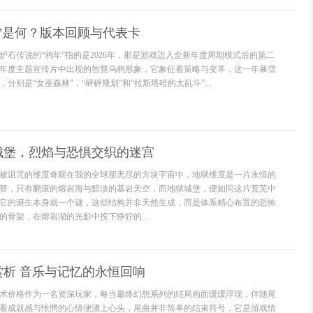
”是何？版本回顾与代表卡
炉石传说的“鸦年”指的是2026年，那是游戏迈入全新年度周期模式后的第二
年度主题宣传片中出现的智慧乌鸦形象，它象征着策略与变革，这一年暴雪
分别是“女巫森林”，“砰砰规划”和“拉斯塔哈的大乱斗”...
城堡，烈焰与恐惧交织的迷宫
被诅咒的维度奇观在我的全球那无尽的方块宇宙中，地狱维度是一片永恒的
替，只有翻滚的熔岩海与黯淡的基岩天空，而地狱城堡，便如同这片荒芜中
它的诞生本身就一个谜，这些结构并非天然生成，而是体系精心布置的恐怖
的骨架，在熔岩湖的光影中投下狰狞的...
赏析 音乐与记忆的永恒回响
术价格作为一名资深玩家，每当最终幻想系列的结局画面缓缓浮现，伴随尾
着成就感与怅惘的心情便涌上心头，尾曲并非简单的结束符号，它是游戏情