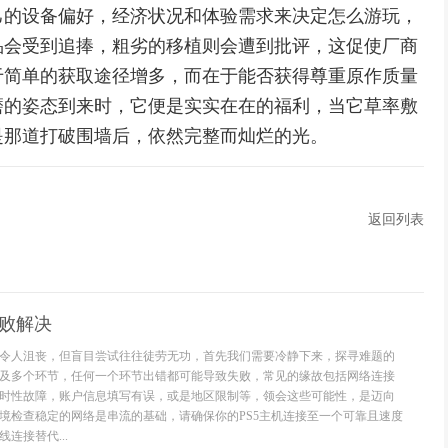
己的设备偏好，经济状况和体验需求来决定怎么游玩，
品会受到追捧，粗劣的移植则会遭到批评，这促使厂商
于简单的获取途径增多，而在于能否获得尊重原作质量
磨的姿态到来时，它便是实实在在的福利，当它草率敷
是那道打破围墙后，依然完整而灿烂的光。
返回列表
失败解决
令人沮丧，但盲目尝试往往徒劳无功，首先我们需要冷静下来，探寻难题的
及多个环节，任何一个环节出错都可能导致失败，常见的缘故包括网络连接
时性故障，账户信息填写有误，或是地区限制等，领会这些可能性，是迈向
境检查稳定的网络是串流的基础，请确保你的PS5主机连接至一个可靠且速度
连接替代...