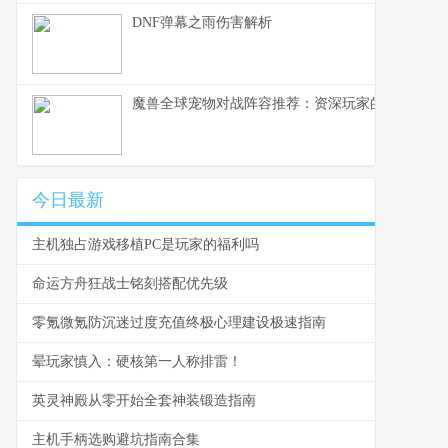
DNF弹幕之雨伤害解析
魔兽全球宠物对战阵容推荐：资深玩家的策略指南
今日最新
主机独占游戏移植PC是玩家的福利吗
命运方舟狂战士铭刻搭配优先级
零氪微氪防沉迷过度充值终极心理建设极速指南
晕玩家慎入：硬核第一人称排雷！
英灵神殿从零开始全套神装锻造指南
主机手柄选购避坑指南合集