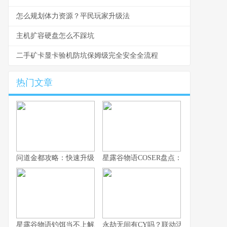
怎么规划体力资源？平民玩家升级法
主机扩容硬盘怎么不踩坑
二手矿卡显卡验机防坑保姆级完全安全全流程
热门文章
问道金都攻略：快速升级实用技巧
星露谷物语COSER盘点：高还原作品合
星露谷物语钓饵当不上解决办法的深度思索
永劫无间有CY吗？联动活动最新消息曝