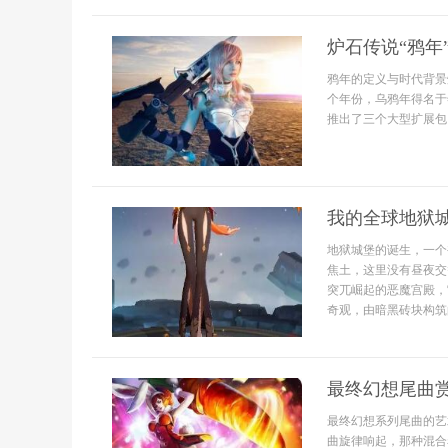
炉石传说“鸦年
鸦年的定义与时代背景
个年份，乌鸦年得名于
推出了三个大型扩展包，
我的全球地狱
地狱城堡的诞生，一个
焦土，这里没有昼夜交
突兀崛起的恶魔宫殿，
奇观，由暗黑砖块构筑
最终幻想尾曲
最终幻想系列尾曲的艺
曲旋律响起，那种混合