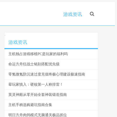
游戏资讯
.
游戏资讯
主机独占游戏移植PC是玩家的福利吗
命运方舟狂战士铭刻搭配优先级
零氪微氪防沉迷过度充值终极心理建设极速指南
晕玩家慎入：硬核第一人称排雷！
英灵神殿从零开始全套神装锻造指南
主机手柄选购避坑指南合集
明日方舟肉鸽模式无脑通关极品抓位