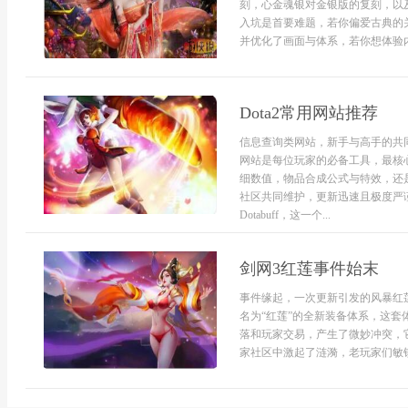
刻，心金魂银对金银版的复刻，以
入坑是首要难题，若你偏爱古典的
并优化了画面与体系，若你想体验内
Dota2常用网站推荐
信息查询类网站，新手与高手的共同
网站是每位玩家的必备工具，最核心
细数值，物品合成公式与特效，还
社区共同维护，更新迅速且极度严
Dotabuff，这一个...
剑网3红莲事件始末
事件缘起，一次更新引发的风暴红
名为“红莲”的全新装备体系，这
落和玩家交易，产生了微妙冲突，
家社区中激起了涟漪，老玩家们敏锐