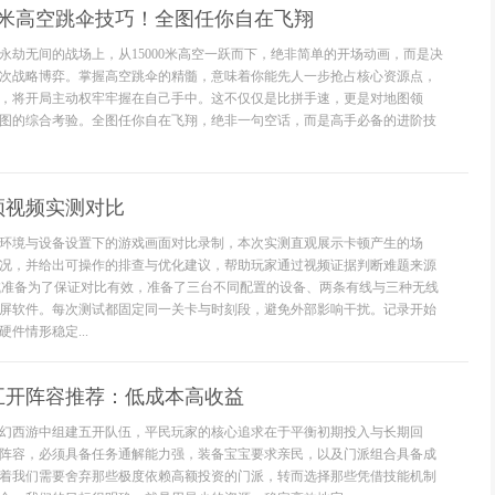
00米高空跳伞技巧！全图任你自在飞翔
永劫无间的战场上，从15000米高空一跃而下，绝非简单的开场动画，而是决
次战略博弈。掌握高空跳伞的精髓，意味着你能先人一步抢占核心资源点，
，将开局主动权牢牢握在自己手中。这不仅仅是比拼手速，更是对地图领
图的综合考验。全图任你自在飞翔，绝非一句空话，而是高手必备的进阶技
顿视频实测对比
环境与设备设置下的游戏画面对比录制，本次实测直观展示卡顿产生的场
况，并给出可操作的排查与优化建议，帮助玩家通过视频证据判断难题来源
试准备为了保证对比有效，准备了三台不同配置的设备、两条有线与三种无线
屏软件。每次测试都固定同一关卡与时刻段，避免外部影响干扰。记录开始
件情形稳定...
五开阵容推荐：低成本高收益
幻西游中组建五开队伍，平民玩家的核心追求在于平衡初期投入与长期回
阵容，必须具备任务通解能力强，装备宝宝要求亲民，以及门派组合具备成
着我们需要舍弃那些极度依赖高额投资的门派，转而选择那些凭借技能机制