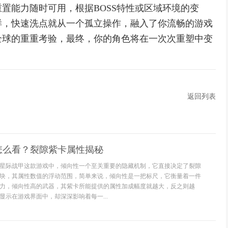
置能力随时可用，根据BOSS特性或区域环境的变
样，快速洗点就从一个孤立操作，融入了你流畅的游戏
全球的重重考验，最终，你的角色将在一次次重塑中变
返回列表
怎么看？裂隙紫卡属性揭秘
星际战甲这款游戏中，倾向性一个至关重要的隐藏机制，它直接决定了裂隙
块，其属性数值的浮动范围，简单来说，倾向性是一把标尺，它衡量着一件
力，倾向性高的武器，其紫卡所能提供的属性加成幅度就越大，反之则越
显示在游戏界面中，却深深影响着每一...