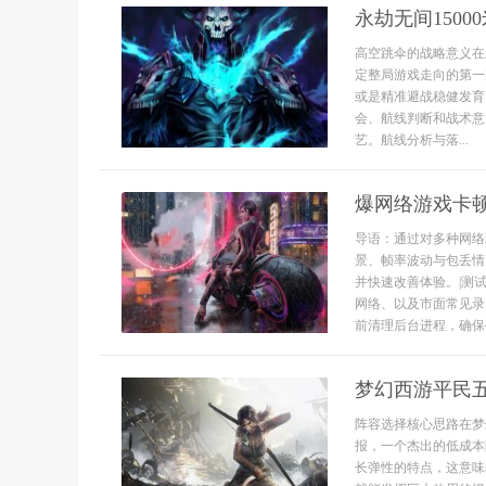
永劫无间150
高空跳伞的战略意义在
定整局游戏走向的第一
或是精准避战稳健发育
会、航线判断和战术意
艺。航线分析与落...
爆网络游戏卡
导语：通过对多种网络
景、帧率波动与包丢情
并快速改善体验。|测
网络、以及市面常见录
前清理后台进程，确保硬
梦幻西游平民
阵容选择核心思路在梦
报，一个杰出的低成本
长弹性的特点，这意味