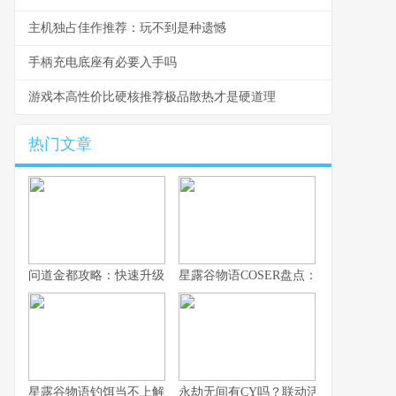
主机独占佳作推荐：玩不到是种遗憾
手柄充电底座有必要入手吗
游戏本高性价比硬核推荐极品散热才是硬道理
热门文章
问道金都攻略：快速升级实用技巧
星露谷物语COSER盘点：高还原作品合
星露谷物语钓饵当不上解决办法的深度思索
永劫无间有CY吗？联动活动最新消息曝