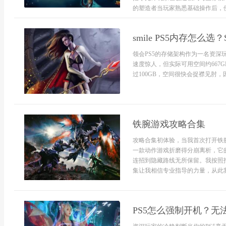
的塑造者当玩家熟悉基础操作后，便会
smile PS5内存怎么
领会PS5的存储架构作为一名资深玩
速度惊人，但实际可用空间约667
过100GB，空间很快会捉襟见肘，因
铁腕游戏攻略合集
攻略合集初体验，当我首次打开铁
一款动作游戏折磨得分崩离析，它
连招到隐藏路线无所保留。我按照
集让我相信专业指导的力量，从此我遇
PS5怎么强制开机？无