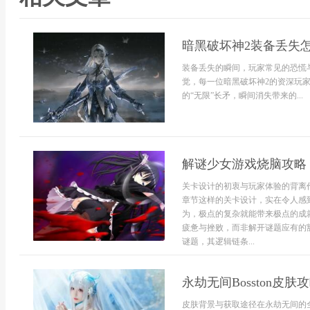
暗黑破坏神2装备丢失
装备丢失的瞬间，玩家常见的恐慌
觉，每一位暗黑破坏神2的资深玩家
的“无限”长矛，瞬间消失带来的...
解谜少女游戏烧脑攻略
关卡设计的初衷与玩家体验的背离
章节这样的关卡设计，实在令人感
为，极点的复杂就能带来极点的成
疲惫与挫败，而非解开谜题应有的
谜题，其逻辑链条...
永劫无间Bosston皮肤
皮肤背景与获取途径在永劫无间的全