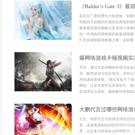
《Baldur’s Gate
前言在广袤的费伦大陆冒险，初期
却因其不起眼的外观或非典型的获
极易被忽视却能极大改变战斗体验
但一件堪称前期神器的装备就隐藏
打开后便能获得静谧之靴，这双靴子
爆网络游戏卡顿视频实
导语：通过对多种网络环境与设备
景、帧率波动与包丢情况，并给出
并快速改善体验。|测试准备为了
网络、以及市面常见录屏软件。每
前清理后台进程，确保硬件情形稳定.
大鹏代言过哪些网络游
引言，明星代言与游戏全球的交织
梁，连接着虚拟的游戏全球与大众
度，在众多为游戏站台的明星中，