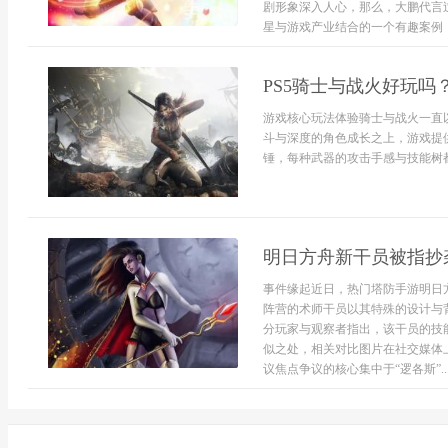
剧形象深入人心，那么，大鹏代言
星与游戏产业结合的一个有趣案例，让
PS5骑士与战火好玩吗
游戏核心玩法体验骑士与战火一直
斗与深度的角色成长之上，游戏提
锤，每种武器的攻击手感与技能树都
明日方舟新干员被指抄
事件缘起近日，热门塔防手游明日
阵营的术师干员以其特殊的设计与
分玩家与观察者指出，该干员的技
似之处，相关对比图片在社交媒体
议焦点争议的核心集中于“逻各斯”..