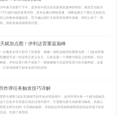
026年春天的那个下午，是所有中国主机玩家屏息凝神的时刻，索尼互动娱乐
了PS5国行版的发售详情，发布会通过网络直播，清晰地展示了国行主机的完
安心的银色保修贴纸，官方确认国行主机将享有两年保修，同时公布了一系
，虽然具体游戏阵容仍需...
DH天赋加点图！伊利达雷重返巅峰
一次魔兽全球大型补丁的更新，都像一场职业格局的重新洗牌，7.2版本萨格
恶魔猎手这一职业而言意义非凡，它标志着一个调整与再定义的契机，经过
检验，伊利达雷们终于迎来了一套能够最大化发挥其潜力的天赋构筑，这套
，它深深植根于副本实战与职业特...
诊所炸弹任务触发技巧详解
荒野大镖客2这款充满细节的开放全球游戏中，诊所炸弹任务一个颇为隐秘且
这个任务并非直接出现在任务列表中，它需要玩家主动探索与触发，其核心
所医生阿尔伯特·卡灵顿的秘密，并协助达奇范德林德帮派抢劫诊所地下的非
成，充满了典型的...