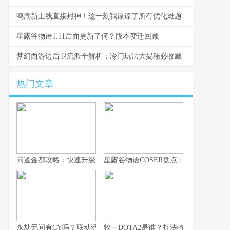
鸣潮新主线直接封神！这一刻我原谅了所有优化难题
星露谷物语1.11后面更新了何？版本变迁回顾
梦幻西游边后卫流派全解析：冷门玩法大揭秘必收藏
热门文章
问道金都攻略：快速升级实用技巧
星露谷物语COSER盘点：高还原作品合
永劫无间有CY吗？联动活动最新消息曝光
牧一DOTA2是谁？打法特色与代表英雄