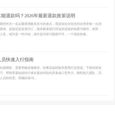
C能退款吗？2026年最新退款政策说明
期待作为一名从聚窟洲厮杀至今的老兵，我深知在永劫无间全球里每一次消
英雄、皮肤还是各类DLC，都承载着我们对这款游戏的热爱与期待，然而，
人意，或许是一时冲动，或许是内容与预期不符，一个现实的难...
人员快速入行指南
站稳脚跟，需要明确进修路径、积累实战经验并善用行业资源。下面内容攻
巧，帮助零基础或转行者在最短时刻内具备核心竞争力，顺利踏入团队，完
员的转变。|明确目标与...