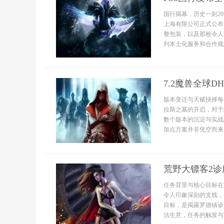
国行揭幕，历史一刻2
上海有限公司正式公布
整包装，以及那枚令人
列本土化服务和合作规划
7.2魔兽全球
版本变迁与天赋抉择每
拉斯之墓的开启，对于
数个版本的沉淀与实战
加点方案并非凭空而来
荒野大镖客2
任务背景与核心目标在
令人印象深刻的支线，
目标，是揭露罗德镇诊
法生意，任务的触发与完