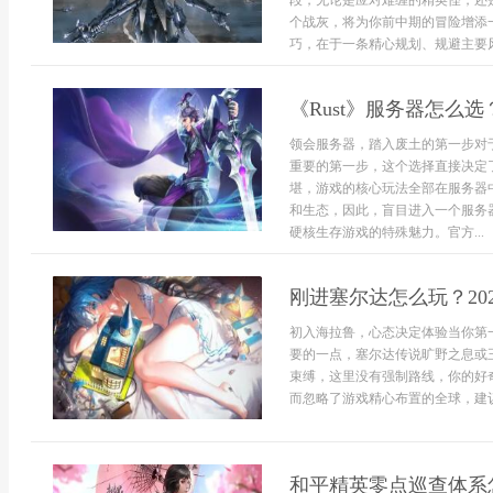
段，无论是应对难缠的精英怪，还
个战灰，将为你前中期的冒险增添
巧，在于一条精心规划、规避主要风险
《Rust》服务器怎么
领会服务器，踏入废土的第一步对于
重要的第一步，这个选择直接决定
堪，游戏的核心玩法全部在服务器
和生态，因此，盲目进入一个服务
硬核生存游戏的特殊魅力。官方...
刚进塞尔达怎么玩？20
初入海拉鲁，心态决定体验当你第
要的一点，塞尔达传说旷野之息或
束缚，这里没有强制路线，你的好
而忽略了游戏精心布置的全球，建议
和平精英零点巡查体系