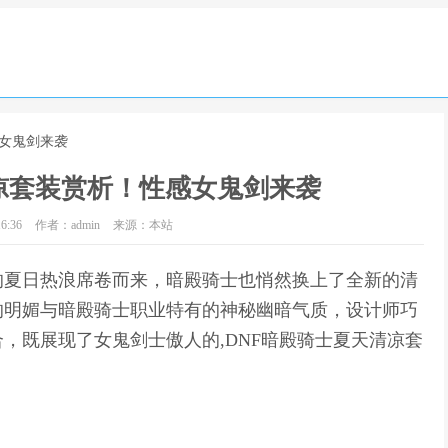
感女鬼剑来袭
凉套装赏析！性感女鬼剑来袭
6:36
作者：admin
来源：本站
的夏日热浪席卷而来，暗殿骑士也悄然换上了全新的清
的明媚与暗殿骑士职业特有的神秘幽暗气质，设计师巧
，既展现了女鬼剑士傲人的,DNF暗殿骑士夏天清凉套