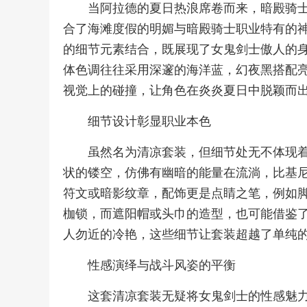
当阿拉德的夏日热浪席卷而来，暗殿骑
合了海滩度假的明媚与暗殿骑士职业特有的
的细节元素结合，既展现了女鬼剑士傲人的
体色调往往采用深邃的海洋蓝，幻夜黑搭配
视觉上的碰撞，让角色在炎炎夏日中脱颖而
细节设计彰显职业本色
虽然名为清凉套装，但细节处无不体现
状的镂空，仿佛有幽暗的能量在流淌，比基
符文或暗影纹章，配饰更是点睛之笔，例如
枷锁，而遮阳帽或头巾的造型，也可能借鉴
人勿近的冷艳，这些细节让套装超越了单纯
性感演绎与战斗风姿的平衡
这套清凉套装无疑将女鬼剑士的性感魅