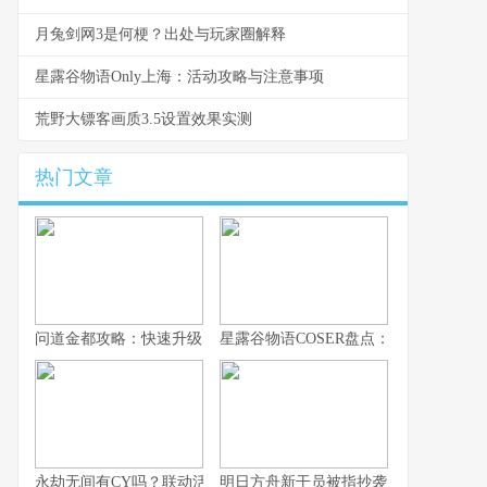
月兔剑网3是何梗？出处与玩家圈解释
星露谷物语Only上海：活动攻略与注意事项
荒野大镖客画质3.5设置效果实测
热门文章
问道金都攻略：快速升级实用技巧
星露谷物语COSER盘点：高还原作品合
永劫无间有CY吗？联动活动最新消息曝光
明日方舟新干员被指抄袭？鹰角网络火