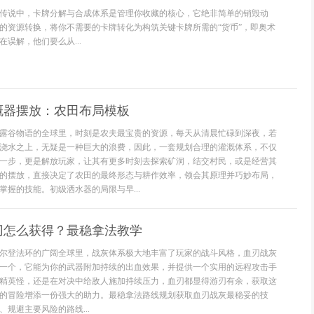
传说中，卡牌分解与合成体系是管理你收藏的核心，它绝非简单的销毁动
的资源转换，将你不需要的卡牌转化为构筑关键卡牌所需的“货币”，即奥术
误解，他们要么从...
溉器摆放：农田布局模板
露谷物语的全球里，时刻是农夫最宝贵的资源，每天从清晨忙碌到深夜，若
浇水之上，无疑是一种巨大的浪费，因此，一套规划合理的灌溉体系，不仅
一步，更是解放玩家，让其有更多时刻去探索矿洞，结交村民，或是经营其
的摆放，直接决定了农田的最终形态与耕作效率，领会其原理并巧妙布局，
掌握的技能。初级洒水器的局限与早...
刃怎么获得？最稳拿法教学
尔登法环的广阔全球里，战灰体系极大地丰富了玩家的战斗风格，血刃战灰
一个，它能为你的武器附加持续的出血效果，并提供一个实用的远程攻击手
精英怪，还是在对决中给敌人施加持续压力，血刃都显得游刃有余，获取这
的冒险增添一份强大的助力。最稳拿法路线规划获取血刃战灰最稳妥的技
规避主要风险的路线...