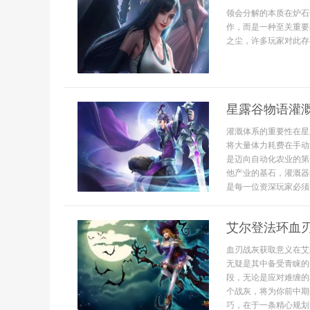
领会分解的本质在炉石
作，而是一种至关重要
之尘，许多玩家对此存在
星露谷物语灌
灌溉体系的重要性在星
将大量体力耗费在手动
是迈向自动化农业的第
他产业的基石，灌溉器
是每一位资深玩家必须
艾尔登法环血
血刃战灰获取意义在艾
无疑是其中备受青睐的
段，无论是应对难缠的
个战灰，将为你前中期
巧，在于一条精心规划、