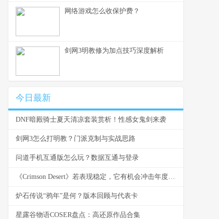
网络游戏怎么收保护费？
剑网3明教修为加点技巧深度解析
今日最新
DNF暗殿骑士夏天清凉套装赏析！性感女鬼剑来袭
剑网3怎么打明教？门派克制与实战思路
问道手机互通版怎么玩？数据互通与登录
《Crimson Desert》若表现稳定，它有机会冲击年度热门吗
炉石传说“鸦年”是何？版本回顾与代表卡
星露谷物语COSER盘点：高还原作品合集