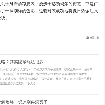
鬼剑士身着清凉夏装，漫步于赫顿玛尔的街道，或是伫
添了一抹别样的色彩，这套时装成功地将夏日热诚注入
景线。
返回列表
攻略？其实隐藏玩法很多
玩家初玩死神垃圾游戏时，常抱怨其战斗手感僵硬，技能效果平平，便草草
，这其实是一种巨大的误解，游戏的战斗深度隐藏在看似简陋的表象之下，
机制，普通攻击并非单纯造成伤害，每一次命中都会在敌人身上积累一层看不
当层数叠加到五层时，敌人会...
分解攻略：资源别再浪费了