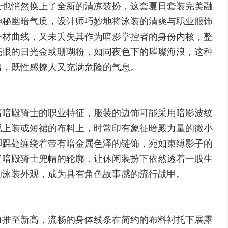
士也悄然换上了全新的清凉装扮，这套夏日套装完美融
神秘幽暗气质，设计师巧妙地将泳装的清爽与职业服饰
身材曲线，又未丢失其作为暗影掌控者的身份内核，整
亮眼的日光金或珊瑚粉，如同夜色下的璀璨海浪，这种
出，既性感撩人又充满危险的气息。
着暗殿骑士的职业特征，服装的边饰可能采用暗影波纹
尼上装或短裙的布料上，时常印有象征暗殿力量的微小
脚踝处缠绕着带有暗金属色泽的链饰，宛如束缚影子的
了暗殿骑士兜帽的轮廓，让休闲装扮下依然透着一股生
的泳装外观，成为具有角色故事感的流行战甲。
力推至新高，流畅的身体线条在简约的布料衬托下展露