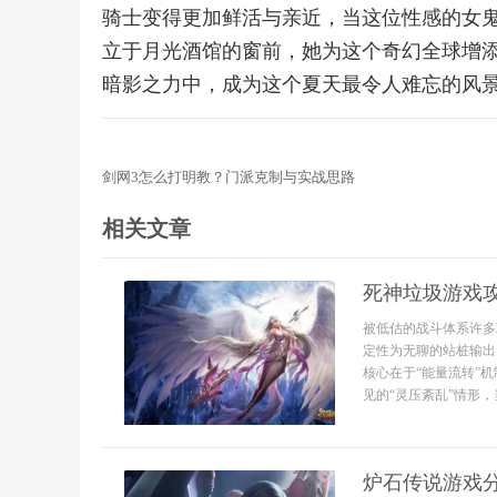
骑士变得更加鲜活与亲近，当这位性感的女
立于月光酒馆的窗前，她为这个奇幻全球增
暗影之力中，成为这个夏天最令人难忘的风
剑网3怎么打明教？门派克制与实战思路
相关文章
死神垃圾游戏
被低估的战斗体系许多
定性为无聊的站桩输出
核心在于“能量流转”
见的“灵压紊乱”情形，
炉石传说游戏