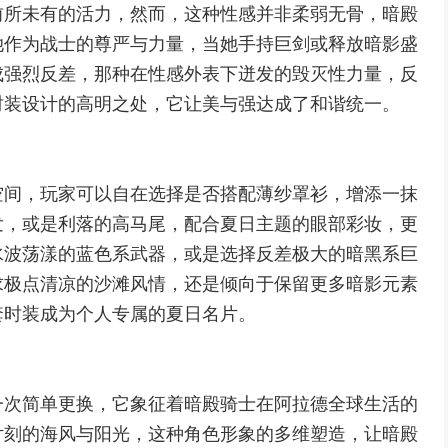
前所未有的活力，然而，这种性感并非柔弱无骨，暗殿
她作为战士的尊严与力量，当她手持巨剑或释放暗影盛
成强烈反差，那种在性感外表下迸发的毁灭性力量，反
时装设计的高明之处，它让美与强达成了和谐统一。
空间，玩家可以自在选择是否搭配薄纱罩衫，增添一抹
发，或是利落的高马尾，配合夏日主题的眼部彩妆，更
水波荡漾的蓝色系武器，或是选择反差极大的暗黑系巨
求极点清凉的沙滩风情，还是倾向于保留更多暗影元素
套时装成为个人专属的夏日名片。
一次简单更换，它象征着暗殿骑士在阿拉德全球生活的
片刻的海风与阳光，这种角色形象的多维塑造，让暗殿