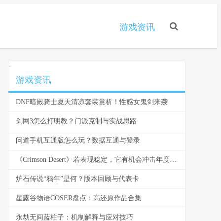
游戏资讯
.
游戏资讯
DNF暗殿骑士夏天清凉套装赏析！性感女鬼剑来袭
剑网3怎么打明教？门派克制与实战思路
问道手机互通版怎么玩？数据互通与登录
《Crimson Desert》若表现稳定，它有机会冲击年度热门吗
炉石传说“鸦年”是何？版本回顾与代表卡
星露谷物语COSER盘点：高还原作品合集
永劫无间蓝柱子：机制解释与应对技巧