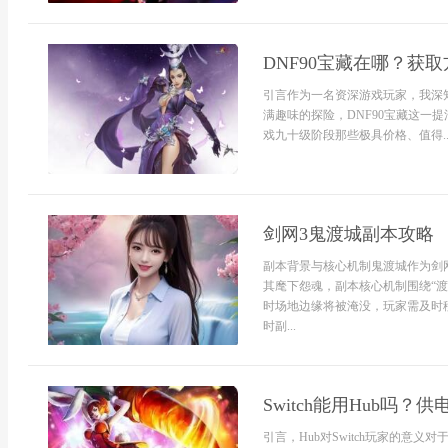
DNF90宝藏在哪？获
引言作为一名资深游戏玩家，我深
满趣味的探险，DNF90宝藏这一
戏九十级阶段那些极具价格、值得..
剑网3鬼渡城副本攻略
副本背景与核心机制鬼渡城作为剑
其麾下怨魂，副本核心机制围绕“渡
时场地边缘将被淹没，玩家需及时
时副...
Switch能用Hub吗？
引言，Hub对Switch玩家的意义