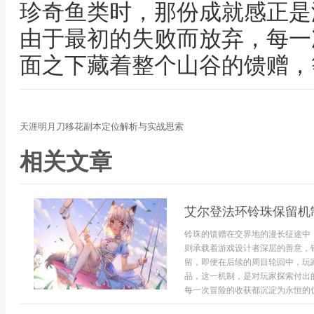
珍奇鱼类时，那份成就感正是
由于最初的失败而放弃，每一
面之下藏着整个山谷的馈赠，
天涯明月刀移花副本定位解析与实战思索
相关文章
艾尔登法环铃珠保留机
铃珠的馈赠在交界地的漫长征途中
则承载着游戏设计者深层的善意，
留，即便在后续的周目轮回中，玩
品，这一机制，是对玩家探索付出
每一次冒险的收获都沉淀为永恒的优