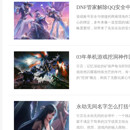
DNF管家解除QQ安
游戏账号安全与便捷的两难境地作
心的绑定，多年来像一道坚固的城
略显繁琐，却带来了实实在在的安全
03年单机游戏挖洞神
引言：记忆深处的矿镐声每当听到那
戏依然闪耀着特殊光芒的年代，有
的“挖洞”概念，构筑了无数玩家心中
永劫无间名字怎么打括
引言在永劫无间的全球中，一个独
家不满足于简单的汉字或英文组合
戏ID。然而，游戏内的输入限制...