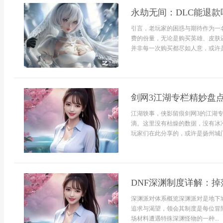
永劫无间：DLC能退款
引言，老玩家的困惑与期待作为一
费的份量，无论是购买英雄、皮肤
并非每一次购买都尽如人意，或许是
剑网3江湖专栏精妙盘
江湖轶事，侠影留痕剑网3的江湖
滴。这里没有枯燥的数据，没有冰
玩家们在此分享的，或许是扬州城门
DNF深渊制度详解：
深渊派对体系概览深渊派对是地下
追求与渴望，领会其制度是每位冒
场材料遭遇特殊深渊怪物的一种...