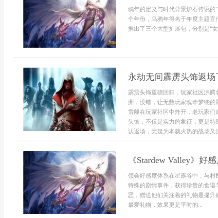
鸦年的定义与时代背景炉石传说的“
个年份，乌鸦年得名于年度主题宣
推出了三个大型扩展包，分别是“女巫
永劫无间霹雳头饰返场了
霹雳头饰重磅回归，玩家社区沸腾
洲，没错，让无数玩家魂牵梦绕的最
雷般在玩家社区中炸开，老玩家们
头饰，不仅是实力的象征，更是特
认返场，无疑为本就火热的战场又注入
《Stardew Vall
领会好感度体系在星露谷中，与村
特殊的剧情事件，获得珍贵的食谱
恶，赠送他们关注着的礼物是提升
最爱礼物，效果更是平时的...